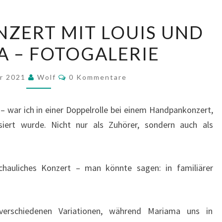
HANDPANKONZERT
ZERT MIT LOUIS UND
MIT
 – FOTOGALERIE
LOUIS
UND
Kommentare
MARIAMA
er 2021
Wolf
0 Kommentare
–
FOTOGALERIE
 war ich in einer Doppelrolle bei einem Handpankonzert,
iert wurde. Nicht nur als Zuhörer, sondern auch als
hauliches Konzert – man könnte sagen: in familiärer
verschiedenen Variationen, während Mariama uns in