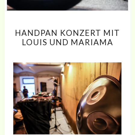
HANDPAN
HANDPAN KONZERT MIT
KONZERT
LOUIS UND MARIAMA
MIT
LOUIS
UND
MARIAMA